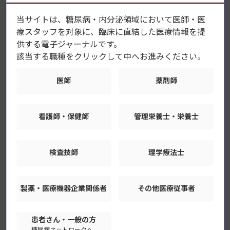
当サイトは、糖尿病・内分泌領域において医師・医
2026年8月6日
特集
療スタッフを対象に、臨床に直結した医療情報を提
供する電子ジャーナルです。
5．二次性高血圧の管理
該当する職種をクリックして中へお進みください。
2026年7月30日
特集
医師
薬剤師
4．糖尿病、肥満に伴う高血圧の管理
看護師・保健師
管理栄養士・栄養士
2026年7月23日
セミナー
副甲状腺機能低下症治療薬の最新エビデンス
検査技師
理学療法士
2026年7月16日
セミナー
甲状腺の解剖学
製薬・医療機器
企業関係者
その他医療従事者
2026年7月16日
特集
患者さん・一般の方