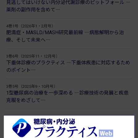
見逃してはいけない内分泌代謝診療のピットフォール ―
薬剤の副作用を含めて―
4巻1号（2026年1・2月号）
肥満症・MASLD/MASH研究最前線 ―病態解明から治
療、そして未来へ―
3巻6号（2025年11・12月号）
下垂体診療のプラクティス ―下垂体疾患に対応するため
のポイント―
3巻5号（2025年9・10月号）
1型糖尿病の治療を一歩深める ―診療技術の発展と疾患
克服をめざして―
新着論文