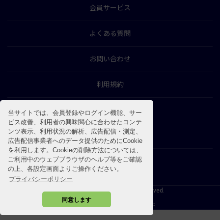
会員サービス
よくある質問
お問い合わせ
利用規約
特商法に基づく表示
当サイトでは、会員登録やログイン機能、サー
ビス改善、利用者の興味関心に合わせたコンテ
ンツ表示、利用状況の解析、広告配信・測定、
プライバシーポリシー
広告配信事業者へのデータ提供のためにCookie
を利用します。Cookieの削除方法については、
ご利用中のウェブブラウザのヘルプ等をご確認
の上、各設定画面よりご操作ください。
プライバシーポリシー
©2026 SOSHINSHA All Rights Reserved.
同意します
Powered by 糖尿病リソースガイド