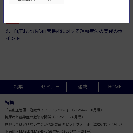
糖尿病ネットワークへ
3．腎実質性高血圧と腎血管性高血圧の管理
2026年7月9日
特集
2．血圧および心血管機能に対する運動療法の実践のポ
イント
特集
セミナー
連載
HOME
特集
「高血圧管理・治療ガイドライン2025」（2026年7・8月号）
糖尿病と感染症の危険な関係（2026年5・6月号）
見逃してはいけない内分泌代謝診療のピットフォール（2026年3・4月号）
肥満症・MASLD/MASH研究最前線（2026年1・2月号）