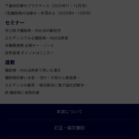
下垂体診療のプラクティス（2025年11・12月号）
1型糖尿病の治療を一歩深める（2025年9・10月号）
セミナー
学び直す糖尿病・内分泌の解剖学
エビデンスでみる糖尿病・内分泌疾患
多職種連携 必携キー・ノート
研修道場 ポイントはここだ！
連載
糖尿病・内分泌疾患で用いる漢方
糖尿病診療いま昔 ―流行・不易の心象風景―
エビデンスの裏側 ―眼光紙背に徹す論文読解学―
続 糖尿病と保険診療
本誌について
訂正・論文撤回