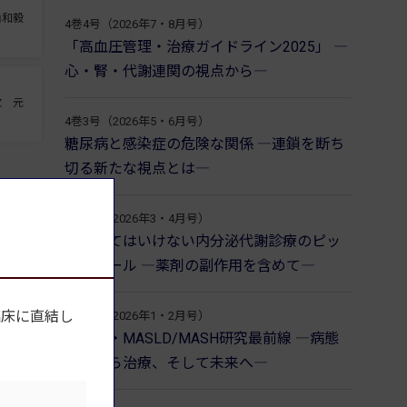
山和毅
4巻4号（2026年7・8月号）
「高血圧管理・治療ガイドライン2025」 ―
心・腎・代謝連関の視点から―
牧 元
4巻3号（2026年5・6月号）
糖尿病と感染症の危険な関係 ―連鎖を断ち
切る新たな視点とは―
4巻2号（2026年3・4月号）
見逃してはいけない内分泌代謝診療のピッ
トフォール ―薬剤の副作用を含めて―
臨床に直結し
4巻1号（2026年1・2月号）
肥満症・MASLD/MASH研究最前線 ―病態
解明から治療、そして未来へ―