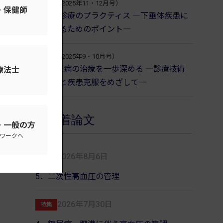
3巻6号（2025年11・12月号）
・保健師
下垂体診療のプラクティス ―下垂体疾患に
対応するためのポイント―
3巻5号（2025年9・10月号）
1型糖尿病の治療を一歩深める ―診療技術
療法士
の発展と疾患克服をめざして―
新着論文
・一般の方
ワークへ
2026年8月6日
特集
5．二次性高血圧の管理
2026年7月30日
特集