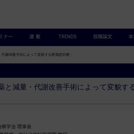
ミナー
連載
TRENDS
投稿論文
本
・代謝改善手術によって変貌する肥満症診療―
療薬と減量・代謝改善手術によって変貌す
療学会 理事長