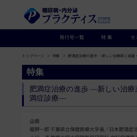
発行号一覧
特集
セ
トップページ
特集
肥満症治療の進歩 ―新しい治療薬と減量
特集
肥満症治療の進歩 ―新しい治
満症診療―
企画
龍野一郎
千葉県立保健医療大学長／日本肥満症治