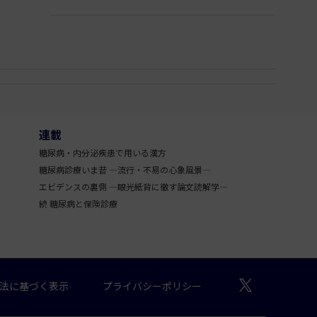
連載
糖尿病・内分泌疾患で用いる漢方
糖尿病診療いま昔 ―流行・不易の心象風景―
エビデンスの裏側 ―眼光紙背に徹す論文読解学―
続 糖尿病と保険診療
法に基づく表示
プライバシーポリシー