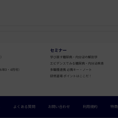
セミナー
号）
学び直す糖尿病・内分泌の解剖学
エビデンスでみる糖尿病・内分泌疾患
6年3・4月号）
多職種連携 必携キー・ノート
研修道場 ポイントはここだ！
ス
よくある質問
お問い合わせ
利用規約
特商