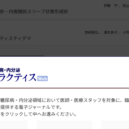
伊藤 守 、 炭
進歩―内視鏡的スリーブ状胃形成術
野崎剛弘 、 澤本良子 、 小
ティスティグマ
集の一覧へ戻る
、糖尿病・内分泌領域において医師・医療スタッフを対象に、
を提供する電子ジャーナルです。
種をクリックして中へお進みください。