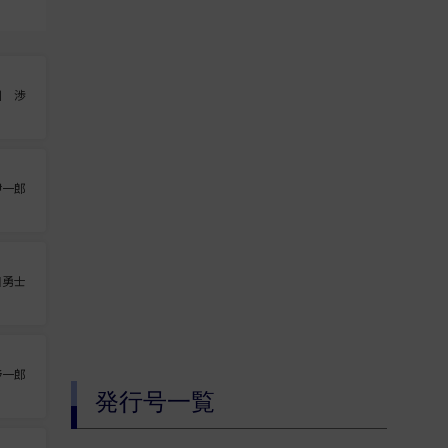
川 渉
伊一郎
田勇士
野一郎
発行号一覧