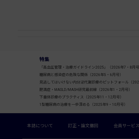
特集
「高血圧管理・治療ガイドライン2025」（2026年7・8月
糖尿病と感染症の危険な関係（2026年5・6月号）
見逃してはいけない内分泌代謝診療のピットフォール（202
肥満症・MASLD/MASH研究最前線（2026年1・2月号）
下垂体診療のプラクティス（2025年11・12月号）
1型糖尿病の治療を一歩深める（2025年9・10月号）
本誌について
訂正・論文撤回
会員サービ