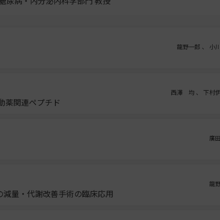
 糖尿病・内分泌内科学部門 教授
龍野一郎 、 小
西澤 均 、 下村
作動薬関連ペプチド
廣
龍
の減量・代謝改善手術の臨床応用