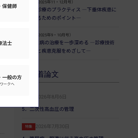
3巻6号（2025年11・12月号）
・保健師
下垂体診療のプラクティス ―下垂体疾患に
対応するためのポイント―
3巻5号（2025年9・10月号）
1型糖尿病の治療を一歩深める ―診療技術
療法士
の発展と疾患克服をめざして―
新着論文
・一般の方
ワークへ
2026年8月6日
特集
5．二次性高血圧の管理
2026年7月30日
特集