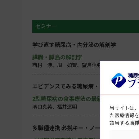
セミナー
学び直す糖尿病・内分泌の解剖学
膵臓・膵島の解剖学
西村 渉、周 如贇、望月信弥
エビデンスでみる糖尿病・内分泌疾患
2型糖尿病の食事療法の最新エビデンス
濱口真英、福井道明
当サイトは
た医療情報
該当する職
多職種連携 必携キー・ノート