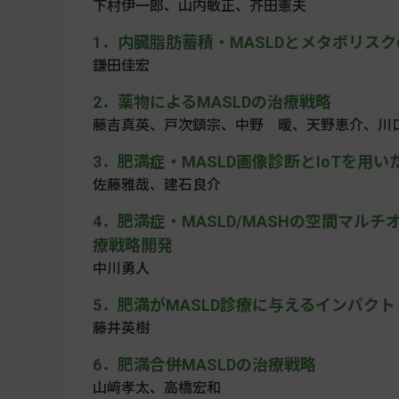
下村伊一郎、山内敏正、芥田憲夫
1．内臓脂肪蓄積・MASLDとメタボリス
鎌田佳宏
2．薬物によるMASLDの治療戦略
藤吉真英、戸次鎮宗、中野 暖、天野恵介、川
3．肥満症・MASLD画像診断とIoTを用
佐藤雅哉、建石良介
4．肥満症・MASLD/MASHの空間マル
療戦略開発
中川勇人
5．肥満がMASLD診療に与えるインパクト
藤井英樹
6．肥満合併MASLDの治療戦略
山﨑孝太、高橋宏和