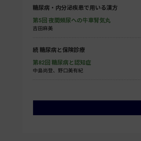
糖尿病・内分泌疾患で用いる漢方
第5回 夜間頻尿への牛車腎気丸
吉田麻美
続 糖尿病と保険診療
第82回 糖尿病と認知症
中島尚登、野口美有紀