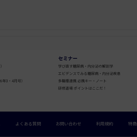
セミナー
号）
学び直す糖尿病・内分泌の解剖学
エビデンスでみる糖尿病・内分泌疾患
6年3・4月号）
多職種連携 必携キー・ノート
研修道場 ポイントはここだ！
ス
よくある質問
お問い合わせ
利用規約
特商