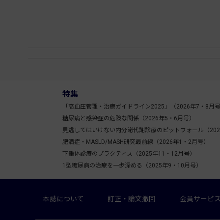
特集
「高血圧管理・治療ガイドライン2025」（2026年7・8月
糖尿病と感染症の危険な関係（2026年5・6月号）
見逃してはいけない内分泌代謝診療のピットフォール（202
肥満症・MASLD/MASH研究最前線（2026年1・2月号）
下垂体診療のプラクティス（2025年11・12月号）
1型糖尿病の治療を一歩深める（2025年9・10月号）
本誌について
訂正・論文撤回
会員サービ