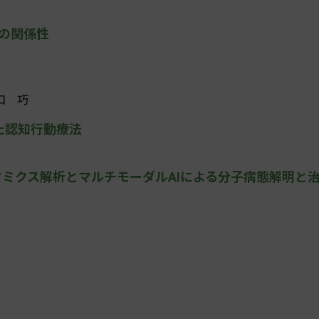
クの関係性
口 巧
いた認知行動療法
チオミクス解析とマルチモーダルAIによる分子病態解明と