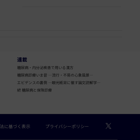
連載
糖尿病・内分泌疾患で用いる漢方
糖尿病診療いま昔 ―流行・不易の心象風景―
エビデンスの裏側 ―眼光紙背に徹す論文読解学―
続 糖尿病と保険診療
法に基づく表示
プライバシーポリシー