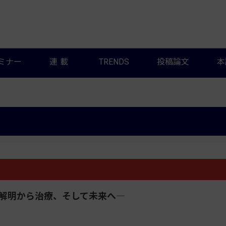
ミナー
連載
TRENDS
投稿論文
本
病態解明から治療、そして未来へ―