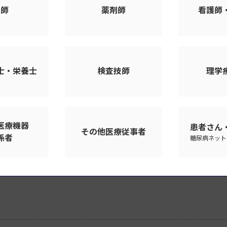
医師
薬剤師
看護師
士・栄養士
検査技師
理学
医療機器
患者さん
その他医療従事者
係者
糖尿病ネット
読解学―