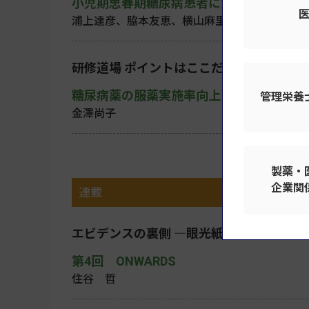
小児期思春期糖尿病患者に対する療養支援
浦上達彦、脇本友恵、横山麻里香、堀越真紀
研修道場 ポイントはここだ！
糖尿病薬の服薬実施率向上を目指した工夫
管理栄養
金澤尚子
製薬・
企業関
連載
エビデンスの裏側 ―眼光紙背に徹す論文
第4回 ONWARDS
住谷 哲