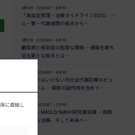
4巻4号（2026年7・8月号）
「高血圧管理・治療ガイドライン2025」 ―
心・腎・代謝連関の視点から―
4巻3号（2026年5・6月号）
糖尿病と感染症の危険な関係 ―連鎖を断ち
切る新たな視点とは―
4巻2号（2026年3・4月号）
見逃してはいけない内分泌代謝診療のピッ
トフォール ―薬剤の副作用を含めて―
臨床に直結し
4巻1号（2026年1・2月号）
肥満症・MASLD/MASH研究最前線 ―病態
解明から治療、そして未来へ―