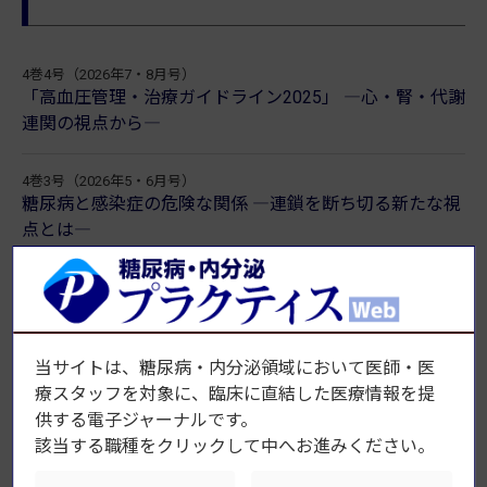
4巻4号（2026年7・8月号）
「高血圧管理・治療ガイドライン2025」 ―心・腎・代謝
連関の視点から―
4巻3号（2026年5・6月号）
糖尿病と感染症の危険な関係 ―連鎖を断ち切る新たな視
点とは―
4巻2号（2026年3・4月号）
見逃してはいけない内分泌代謝診療のピットフォール ―
薬剤の副作用を含めて―
当サイトは、糖尿病・内分泌領域において医師・医
療スタッフを対象に、臨床に直結した医療情報を提
4巻1号（2026年1・2月号）
肥満症・MASLD/MASH研究最前線 ―病態解明から治
供する電子ジャーナルです。
療、そして未来へ―
該当する職種をクリックして中へお進みください。