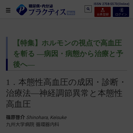
ISSN 2758-5573(Online)
会員登録
ログイン
【特集】ホルモンの視点で高血圧
を斬る ―病因・病態から治療と予
後へ―
1．本態性高血圧の成因・診断・
治療法―神経調節異常と本態性
高血圧
篠原啓介
Shinohara, Keisuke
九州大学病院 循環器内科