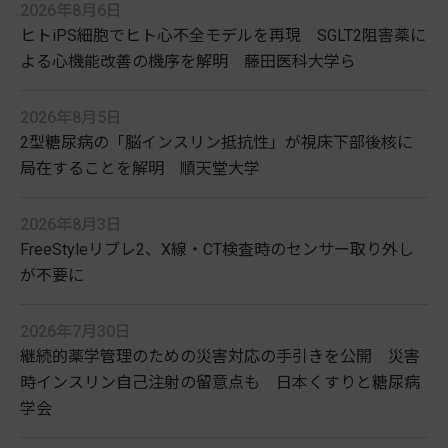
2026年8月6日
ヒトiPS細胞でヒト心不全モデルを再現 SGLT2阻害薬に
よる心機能改善の機序を解明 藤田医科大学ら
2026年8月5日
2型糖尿病の「脳インスリン抵抗性」が視床下部後核に
局在することを解明 順天堂大学
2026年8月3日
FreeStyleリブレ2、X線・CT検査時のセンサー取り外し
が不要に
2026年7月30日
継続的薬学管理のための災害対応の手引きを公開 災害
時インスリン自己注射の留意点も 日本くすりと糖尿病
学会