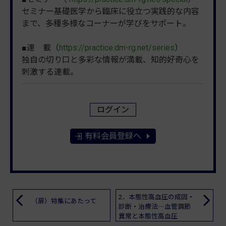
セミナー基礎医学から臨床に役立つ実践的な内容
まで、多種多様なコーナーが学びをサポート。
■連 載（
https://practice.dm-rg.net/series
）
独自の切り口と多彩な情報が満載、知的好奇心を
刺激する連載。
ログイン
有料会員登録へ
2．本態性高血圧の成因・
（扉）特集にあたって
診断・治療法―血管調節
異常と本態性高血圧