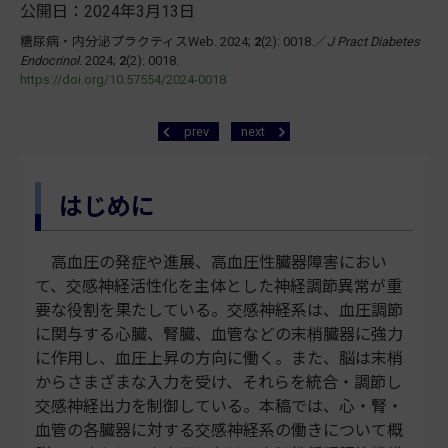
公開日：2024年3月13日
糖尿病・内分泌プラクティスWeb. 2024;
2
(2): 0018.／
J Pract Diabetes
Endocrinol
. 2024;
2
(2): 0018.
https://doi.org/10.57554/2024-0018
prev
next
はじめに
高血圧の発症や進展、高血圧性臓器障害におい
て、交感神経活性化を主体とした神経調節異常が重
要な役割を果たしている。交感神経系は、血圧調節
に関与する心臓、腎臓、血管などの末梢臓器に強力
に作用し、血圧上昇の方向に働く。また、脳は末梢
からさまざまな入力を受け、それらを統合・調節し
交感神経出力を制御している。本稿では、心・腎・
血管の各臓器に対する交感神経系の働きについて概