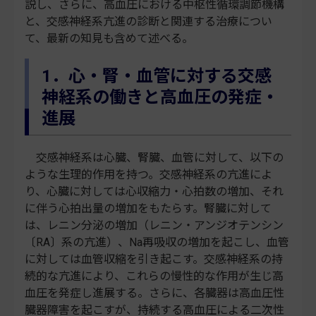
説し、さらに、高血圧における中枢性循環調節機構
と、交感神経系亢進の診断と関連する治療につい
て、最新の知見も含めて述べる。
1．心・腎・血管に対する交感
神経系の働きと高血圧の発症・
進展
交感神経系は心臓、腎臓、血管に対して、以下の
ような生理的作用を持つ。交感神経系の亢進によ
り、心臓に対しては心収縮力・心拍数の増加、それ
に伴う心拍出量の増加をもたらす。腎臓に対して
は、レニン分泌の増加（レニン・アンジオテンシン
〔RA〕系の亢進）、Na再吸収の増加を起こし、血管
に対しては血管収縮を引き起こす。交感神経系の持
続的な亢進により、これらの慢性的な作用が生じ高
血圧を発症し進展する。さらに、各臓器は高血圧性
臓器障害を起こすが、持続する高血圧による二次性