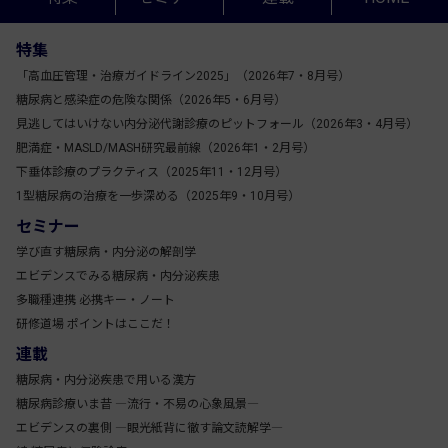
特集
「高血圧管理・治療ガイドライン2025」（2026年7・8月号）
糖尿病と感染症の危険な関係（2026年5・6月号）
見逃してはいけない内分泌代謝診療のピットフォール（2026年3・4月号）
肥満症・MASLD/MASH研究最前線（2026年1・2月号）
下垂体診療のプラクティス（2025年11・12月号）
1型糖尿病の治療を一歩深める（2025年9・10月号）
セミナー
学び直す糖尿病・内分泌の解剖学
エビデンスでみる糖尿病・内分泌疾患
多職種連携 必携キー・ノート
研修道場 ポイントはここだ！
連載
糖尿病・内分泌疾患で用いる漢方
糖尿病診療いま昔 ―流行・不易の心象風景―
エビデンスの裏側 ―眼光紙背に徹す論文読解学―