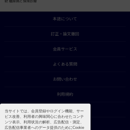
続 糖尿病と保険診療
本誌について
訂正・論文撤回
会員サービス
よくある質問
お問い合わせ
利用規約
特商法に基づく表示
当サイトでは、会員登録やログイン機能、サー
ビス改善、利用者の興味関心に合わせたコンテ
ンツ表示、利用状況の解析、広告配信・測定、
プライバシーポリシー
広告配信事業者へのデータ提供のためにCookie