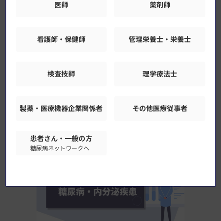
医師
薬剤師
3巻6号（2025年11・12月号）
下垂体診療のプラクティス ―下垂体疾患に対応するため
のポイント―
看護師・保健師
管理栄養士・栄養士
3巻5号（2025年9・10月号）
1型糖尿病の治療を一歩深める ―診療技術の発展と疾患
検査技師
理学療法士
克服をめざして―
製薬・医療機器
企業関係者
その他医療従事者
セミナー
患者さん・一般の方
糖尿病ネットワークへ