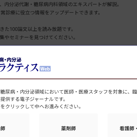
、内分泌代謝・糖尿病内科領域のエキスパートが解説。
で日常診療に役立つ情報をアップデートできます。
きた100論文以上を読み放題です。
集やセミナーを見つけてください。
い選りすぐりのテーマを、エキスパートが徹底解説。
まで、多種多様なコーナーが学びをサポート。
、糖尿病・内分泌領域において医師・医療スタッフを対象に、
を提供する電子ジャーナルです。
種をクリックして中へお進みください。
刺激する連載。
医師
薬剤師
看護師
ログイン