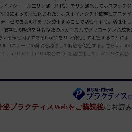
ルイノシトール二リン酸（PIP2）をリン酸化してホスファチジ
PIP3によって活性化された3-ホスホイノシチド依存性プロテイ
キナーゼであるAKTをリン酸化することで活性化する。活性化し
K3）依存性の経路を含む複数のメカニズムでグリコーゲン合成を
する転写因子であるFoxO1をリン酸化して阻害することによ
ルコキナーゼの発現を誘導して解糖を促進する。さらに、AK
り、mTORC1（mTOR複合体1）を活性化して、タンパク質合
分泌プラクティスWebをご購読後
にお読