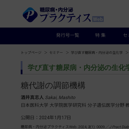
発行号一覧
特集
セ
トップページ
セミナー
学び直す糖尿病・内分泌の生化学
学び直す糖尿病・内分泌の生化
糖代謝の調節機構
酒井真志人
Sakai, Mashito
日本医科大学 大学院医学研究科 分子遺伝医学分野 
公開日：2024年1月17日
糖尿病・内分泌プラクティスWeb. 2024;
2
(1): 0009.／
J Pract Diab