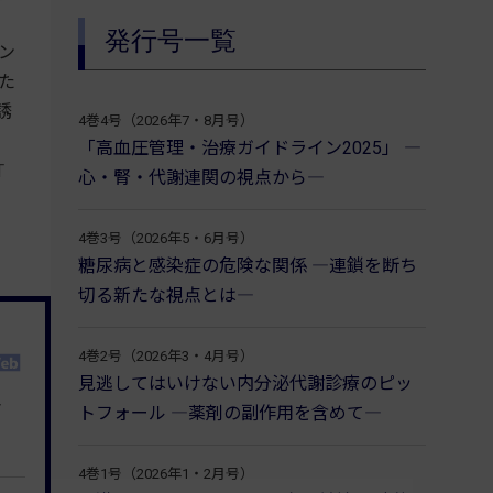
発行号一覧
ン
た
誘
4巻4号（2026年7・8月号）
「高血圧管理・治療ガイドライン2025」 ―
T
心・腎・代謝連関の視点から―
4巻3号（2026年5・6月号）
糖尿病と感染症の危険な関係 ―連鎖を断ち
切る新たな視点とは―
4巻2号（2026年3・4月号）
見逃してはいけない内分泌代謝診療のピッ
み
トフォール ―薬剤の副作用を含めて―
4巻1号（2026年1・2月号）