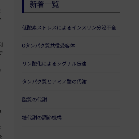
新着一覧
ま
や
低酸素ストレスによるインスリン分泌不全
利
Gタンパク質共役受容体
チ
リン酸化によるシグナル伝達
過
商
タンパク質とアミノ酸の代謝
た
脂質の代謝
ユ
糖代謝の調節機構
が
を