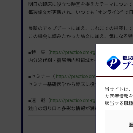
明日の臨床に役立つ時宜を捉えたテーマについて
毎週論文が更新され、いつでも “オンライン” 
最新のアップデートに加え、これまでの掲載して
この機会に読みたかった論文に加え、気になる特
■特 集（
https://practice.dm-rg.net/main
）
内分泌代謝・糖尿病内科領域から押さえておきた
■セミナー（
https://practice.dm-rg.net/special
）
セミナー基礎医学から臨床に役立つ実践的な内容
当サイトは
た医療情報
■連 載（
https://practice.dm-rg.net/series
）
該当する職
独自の切り口と多彩な情報が満載、知的好奇心を