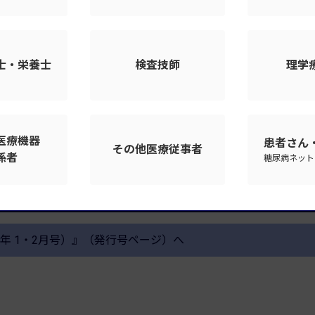
有料会員登録へ
士・栄養士
検査技師
理学
医療機器
患者さん
その他医療従事者
係者
糖尿病ネット
糖尿病・内分泌の生化学 一覧へ
24年 1・2月号）』（発行号ページ）へ