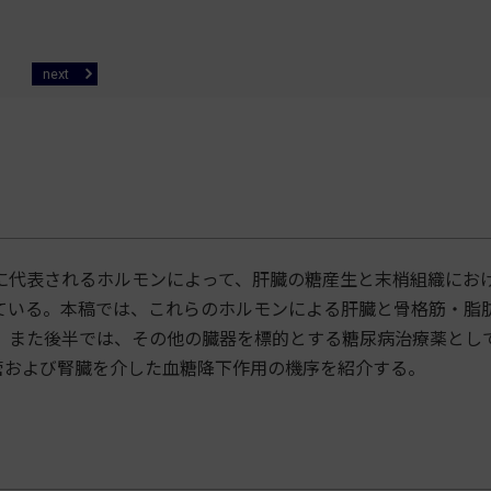
next
代表されるホルモンによって、肝臓の糖産生と末梢組織にお
ている。本稿では、これらのホルモンによる肝臓と骨格筋・脂
。また後半では、その他の臓器を標的とする糖尿病治療薬とし
化管および腎臓を介した血糖降下作用の機序を紹介する。