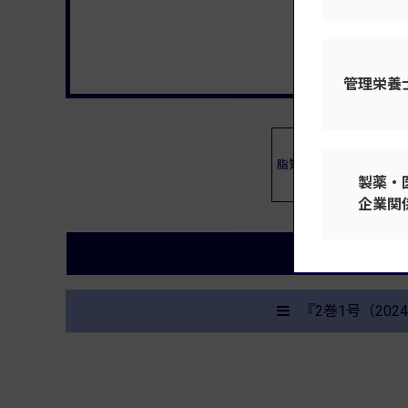
管理栄養
脂質の代謝
製薬・
企業関
学び直す
『2巻1号（20