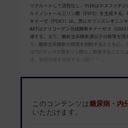
リクルートして活性化し、PI3Kはホスファチジ
ルイノシトール三リン酸（PIP3）を生成する。
キナーゼ（PDK1）は、次にセリンスレオニン
AKTはグリコーゲン合成酵素キナーゼ-3（GS
導する。また、糖新生系酵素遺伝子の発現を誘導
り、糖新生系酵素の発現を抑制するとともに、グ
はTSCタンパク質をリン酸化し阻害することによ
2）
成、脂質合成を促進する（
図1
）
。
このコンテンツは
糖尿病・内
いただけます。