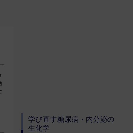
け
肪
て
学び直す糖尿病・内分泌の
生化学