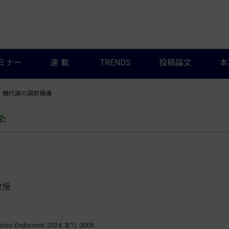
ミナー
連載
TRENDS
投稿論文
本
糖代謝の調節機構
学
教授
etes Endocrinol
. 2024;
2
(1): 0009.