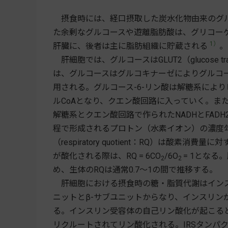
摂食時には、経口摂取した炭水化物由来のグル
た余剰なグルコースや遊離脂肪酸は、グリコー
1）
肝臓に、後者は主に脂肪組織に貯蔵される
。
肝細胞では、グルコースはGLUT2（glucose tr
は、グルコースはグルコキナーゼによりグルコー
用される。グルコース-6-リン酸は解糖系によ
ルCoAとなり、クエン酸回路に入っていく。ま
解糖系とクエン酸回路で作られたNADHとFA
程で形成されるプロトン（水素イオン）の濃度勾
（respiratory quotient：RQ）は酸
が酸化される際は、RQ = 6CO
/6O
= 1となる
2
2
め、生体のRQは通常0.7～1の間で推移する。
肝細胞における摂食時の糖・脂質代謝はインス
ニットとβ-サブユニットからなり、インスリン
る。インスリン受容体の自己リン酸化が起こると、インスリン
リクルートされてリン酸化される。IRSタンパク質は、次にP