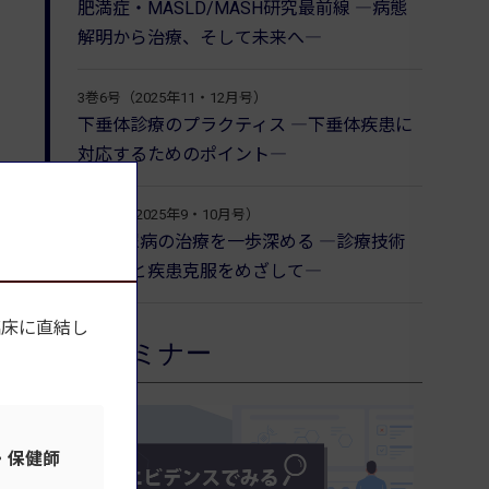
肥満症・MASLD/MASH研究最前線 ―病態
解明から治療、そして未来へ―
3巻6号（2025年11・12月号）
下垂体診療のプラクティス ―下垂体疾患に
対応するためのポイント―
3巻5号（2025年9・10月号）
1型糖尿病の治療を一歩深める ―診療技術
の発展と疾患克服をめざして―
臨床に直結し
セミナー
・保健師