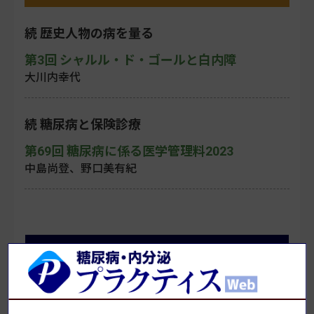
続 歴史人物の病を量る
第3回 シャルル・ド・ゴールと白内障
大川内幸代
続 糖尿病と保険診療
第69回 糖尿病に係る医学管理料2023
中島尚登、野口美有紀
発行号一覧へ