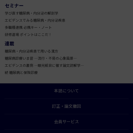
セミナー
学び直す糖尿病・内分泌の解剖学
エビデンスでみる糖尿病・内分泌疾患
多職種連携 必携キー・ノート
研修道場 ポイントはここだ！
連載
糖尿病・内分泌疾患で用いる漢方
糖尿病診療いま昔 ―流行・不易の心象風景―
エビデンスの裏側 ―眼光紙背に徹す論文読解学―
続 糖尿病と保険診療
本誌について
訂正・論文撤回
会員サービス