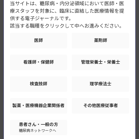
当サイトは、糖尿病・内分泌領域において医師・医
療スタッフを対象に、臨床に直結した医療情報を提
供する電子ジャーナルです。
該当する職種をクリックして中へお進みください。
発行号一覧
医師
薬剤師
4巻4号（2026年7・8月号）
看護師・保健師
管理栄養士・栄養士
「高血圧管理・治療ガイドライン2025」 ―心・腎・代謝
連関の視点から―
検査技師
理学療法士
4巻3号（2026年5・6月号）
糖尿病と感染症の危険な関係 ―連鎖を断ち切る新たな視
点とは―
製薬・医療機器
企業関係者
その他医療従事者
4巻2号（2026年3・4月号）
見逃してはいけない内分泌代謝診療のピットフォール ―
患者さん・一般の方
糖尿病ネットワークへ
薬剤の副作用を含めて―