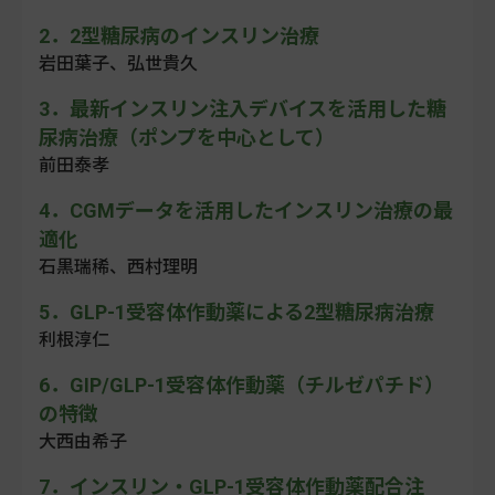
2．2型糖尿病のインスリン治療
岩田葉子、弘世貴久
3．最新インスリン注入デバイスを活用した糖
尿病治療（ポンプを中心として）
前田泰孝
4．CGMデータを活用したインスリン治療の最
適化
石黒瑞稀、西村理明
5．GLP-1受容体作動薬による2型糖尿病治療
利根淳仁
6．GIP/GLP-1受容体作動薬（チルゼパチド）
の特徴
大西由希子
7．インスリン・GLP-1受容体作動薬配合注