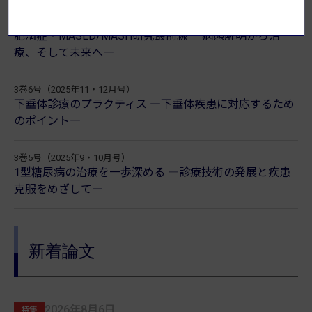
4巻1号（2026年1・2月号）
肥満症・MASLD/MASH研究最前線 ―病態解明から治
療、そして未来へ―
3巻6号（2025年11・12月号）
下垂体診療のプラクティス ―下垂体疾患に対応するため
のポイント―
3巻5号（2025年9・10月号）
1型糖尿病の治療を一歩深める ―診療技術の発展と疾患
克服をめざして―
新着論文
2026年8月6日
特集